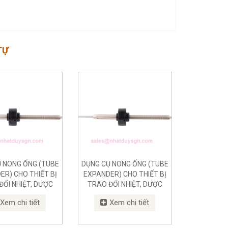
TỰ
 NONG ỐNG (TUBE
DỤNG CỤ NONG ỐNG (TUBE
ER) CHO THIẾT BỊ
EXPANDER) CHO THIẾT BỊ
ĐỔI NHIỆT, DƯỢC
TRAO ĐỔI NHIỆT, DƯỢC
HÀ MÁY CHẾ BIẾN
PHẨM, NHÀ MÁY CHẾ BIẾN
Xem chi tiết
Xem chi tiết
HẨM CHO NGHÀNH
THỰC PHẨM CHO NGHÀNH
HỰC PHẨM
THỰC PHẨM