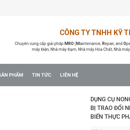
CÔNG TY TNHH KỸ 
Chuyên cung cấp giải pháp
MRO
(
M
aintenance,
R
epair, and
O
pe
máy Điện, Nhà máy Đạm, Nhà máy Hóa Chất, Nhà máy
SẢN PHẨM
TIN TỨC
LIÊN HỆ
DỤNG CỤ NONG
BỊ TRAO ĐỔI 
BIẾN THỰC P