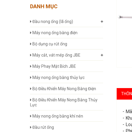
DANH MỤC
Đầu nong ống (lã ống)
Máy nong ống bằng điện
Bộ dụng cụ rút ống
Máy cắt, vát mép ống JBE
Máy Phay Mặt Bích JBE
Máy nong ống bằng thủy lực
Bộ Điều Khiển Máy Nong Bằng Điện
THÔNG
Bộ Điều Khiển Máy Nong Bằng Thủy
Lực
- Mã
Máy nong ống bằng khí nén
- Kh
- Lo
Đầu rút ống
- Ph