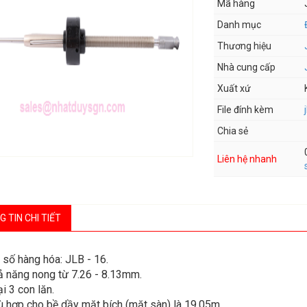
Mã hàng
Danh mục
Thương hiệu
Nhà cung cấp
Xuất xứ
File đính kèm
Chia sẻ
Liên hệ nhanh
 TIN CHI TIẾT
 số hàng hóa: JLB - 16.
ả năng nong từ 7.26 - 8.13mm.
ại 3 con lăn.
ù hợp cho bề dầy mặt bích (mặt sàn) là 19.05m.