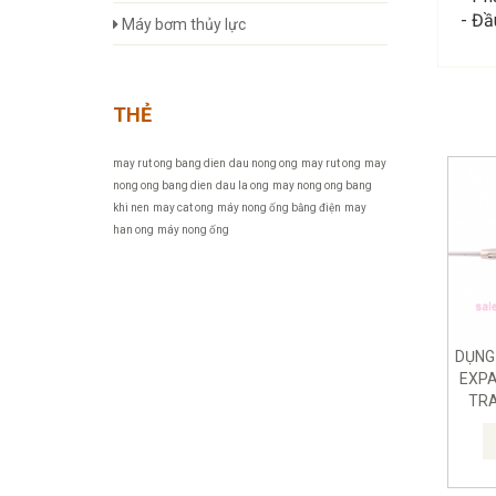
- Đầ
Máy bơm thủy lực
THẺ
may rut ong bang dien
dau nong ong
may rut ong
may
nong ong bang dien
dau la ong
may nong ong bang
khi nen
may cat ong
máy nong ống bằng điện
may
han ong
máy nong ống
DỤNG
EXPA
TRA
PHẨM
THỰC