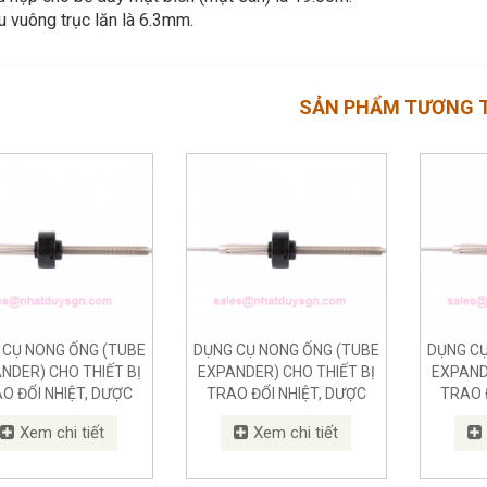
u vuông trục lăn là 6.3mm.
SẢN PHẨM TƯƠNG 
 CỤ NONG ỐNG (TUBE
DỤNG CỤ NONG ỐNG (TUBE
DỤNG CỤ
NDER) CHO THIẾT BỊ
EXPANDER) CHO THIẾT BỊ
EXPAND
O ĐỔI NHIỆT, DƯỢC
TRAO ĐỔI NHIỆT, DƯỢC
TRAO 
, NHÀ MÁY CHẾ BIẾN
PHẨM, NHÀ MÁY CHẾ BIẾN
PHẨM, N
Xem chi tiết
Xem chi tiết
 PHẨM CHO NGHÀNH
THỰC PHẨM CHO NGHÀNH
THỰC P
THỰC PHẨM
THỰC PHẨM
T