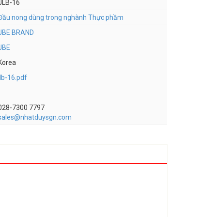
JLB-16
Đầu nong dùng trong nghành Thực phầm
JBE BRAND
JBE
Korea
jlb-16.pdf
028-7300 7797
sales@nhatduysgn.com