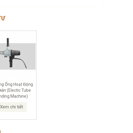
TỰ
ng Ống Hoạt Động
iện (Electic Tube
nding Machine)
Xem chi tiết
M