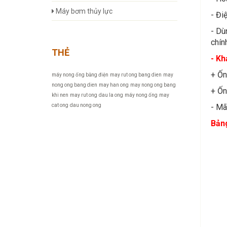
Máy bơm thủy lực
- Đi
- Dù
chín
THẺ
- Kh
+ Ố
máy nong ống bằng điện
may rut ong bang dien
may
nong ong bang dien
may han ong
may nong ong bang
+ Ố
khi nen
may rut ong
dau la ong
máy nong ống
may
cat ong
dau nong ong
- Mã
Bảng