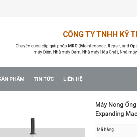
CÔNG TY TNHH KỸ 
Chuyên cung cấp giải pháp
MRO
(
M
aintenance,
R
epair, and
O
pe
máy Điện, Nhà máy Đạm, Nhà máy Hóa Chất, Nhà máy
SẢN PHẨM
TIN TỨC
LIÊN HỆ
Máy Nong Ống 
Expanding Mac
Mã hàng