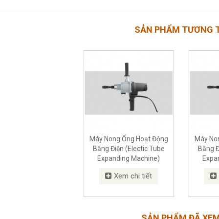
SẢN PHẨM TƯƠNG 
Máy Nong Ống Hoạt Động
Máy No
Bằng Điện (Electic Tube
Bằng Đ
Expanding Machine)
Expa
Xem chi tiết
SẢN PHẨM ĐÃ XE