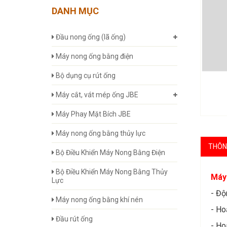
DANH MỤC
Đầu nong ống (lã ống)
Máy nong ống bằng điện
Bộ dụng cụ rút ống
Máy cắt, vát mép ống JBE
Máy Phay Mặt Bích JBE
Máy nong ống bằng thủy lực
THÔNG
Bộ Điều Khiển Máy Nong Bằng Điện
Bộ Điều Khiển Máy Nong Bằng Thủy
Máy
Lực
- Độ
Máy nong ống bằng khí nén
- Ho
Đầu rút ống
- Ho