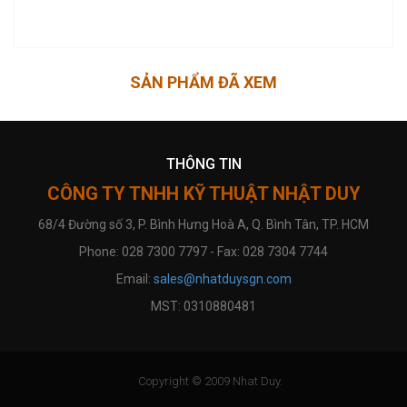
SẢN PHẨM ĐÃ XEM
THÔNG TIN
CÔNG TY TNHH KỸ THUẬT NHẬT DUY
68/4 Đường số 3, P. Bình Hưng Hoà A, Q. Bình Tân, TP. HCM
Phone: 028 7300 7797 - Fax: 028 7304 7744
Email:
sales@nhatduysgn.com
MST: 0310880481
Copyright © 2009 Nhat Duy.