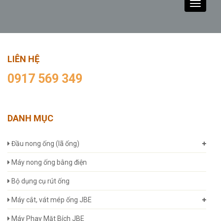
Toggle
navigati
LIÊN HỆ
0917 569 349
DANH MỤC
Đầu nong ống (lã ống)
Máy nong ống bằng điện
Bộ dụng cụ rút ống
Máy cắt, vát mép ống JBE
Máy Phay Mặt Bích JBE