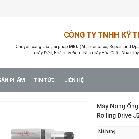
CÔNG TY TNHH KỸ 
Chuyên cung cấp giải pháp
MRO
(
M
aintenance,
R
epair, and
O
pe
máy Điện, Nhà máy Đạm, Nhà máy Hóa Chất, Nhà máy
SẢN PHẨM
TIN TỨC
LIÊN HỆ
Máy Nong Ống 
Rolling Drive J
Mã hàng