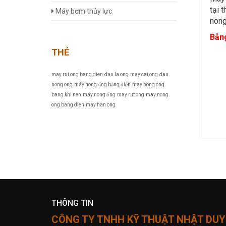
tại 
Máy bơm thủy lực
nong
Bảng
THẺ
may rut ong bang dien
dau la ong
may cat ong
dau
nong ong
máy nong ống bằng điện
may nong ong
bang khi nen
máy nong ống
may rut ong
may nong
ong bang dien
may han ong
THÔNG TIN
CÔNG TY TNHH KỸ THUẬT NHẬT DUY