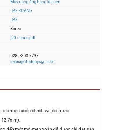
Máy nong ống bằng khí nén
JBE BRAND
JBE
Korea
j20-series.pdf
028-7300 7797
sales@nhatduysgn.com
át mô-men xoắn nhanh và chính xác.
n 12.7mm).
 ống đến một mô-men xoắn đã được cài đặt sẵn