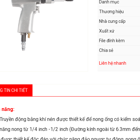
Danh mục
Thương hiệu
Nhà cung cấp
Xuất xứ
File đính kèm
Chia sẻ
Liên hệ nhanh
 TIN CHI TIẾT
 năng:
Truyền động bằng khí nén được thiết kế để nong ống có kiểm so
năng nong từ 1/4 inch -1/2 inch (Đường kính ngoài từ 6.3mm đế
được thiết kế độc đáo với chức năng đảo ngược tự động, nong